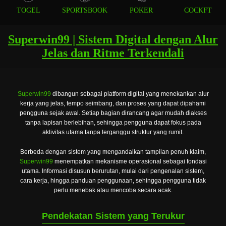
TOGEL
SPORTSBOOK
POKER
COCKFT
Superwin99 | Sistem Digital dengan Alur
Jelas dan Ritme Terkendali
Superwin99
dibangun sebagai platform digital yang menekankan alur
kerja yang jelas, tempo seimbang, dan proses yang dapat dipahami
pengguna sejak awal. Setiap bagian dirancang agar mudah diakses
tanpa lapisan berlebihan, sehingga pengguna dapat fokus pada
aktivitas utama tanpa terganggu struktur yang rumit.
Berbeda dengan sistem yang mengandalkan tampilan penuh klaim,
Superwin99
menempatkan mekanisme operasional sebagai fondasi
utama. Informasi disusun berurutan, mulai dari pengenalan sistem,
cara kerja, hingga panduan penggunaan, sehingga pengguna tidak
perlu menebak atau mencoba secara acak.
Pendekatan Sistem yang Terukur