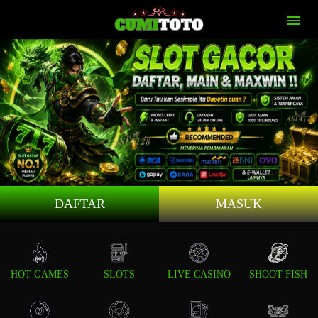
DAFTAR
MASUK
HOT GAMES
SLOTS
LIVE CASINO
SHOOT FISH