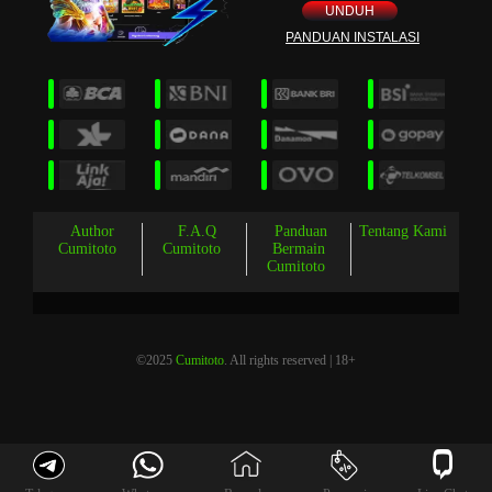
UNDUH
PANDUAN INSTALASI
Author
F.A.Q
Panduan
Tentang Kami
Cumitoto
Cumitoto
Bermain
Cumitoto
©2025
Cumitoto
. All rights reserved | 18+