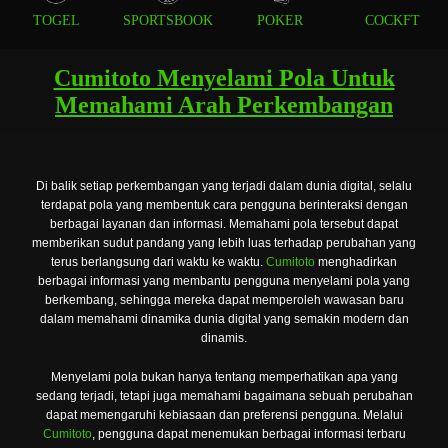
TOGEL
SPORTSBOOK
POKER
COCKFT
Cumitoto Menyelami Pola Untuk
Memahami Arah Perkembangan
Di balik setiap perkembangan yang terjadi dalam dunia digital, selalu
terdapat pola yang membentuk cara pengguna berinteraksi dengan
berbagai layanan dan informasi. Memahami pola tersebut dapat
memberikan sudut pandang yang lebih luas terhadap perubahan yang
terus berlangsung dari waktu ke waktu.
Cumitoto
menghadirkan
berbagai informasi yang membantu pengguna menyelami pola yang
berkembang, sehingga mereka dapat memperoleh wawasan baru
dalam memahami dinamika dunia digital yang semakin modern dan
dinamis.
Menyelami pola bukan hanya tentang memperhatikan apa yang
sedang terjadi, tetapi juga memahami bagaimana sebuah perubahan
dapat memengaruhi kebiasaan dan preferensi pengguna. Melalui
Cumitoto
, pengguna dapat menemukan berbagai informasi terbaru